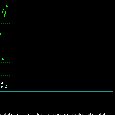
s al alza o a la baja de dicha tendencia, es decir el nivel al