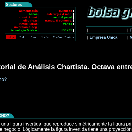
Sectores
alimentación
|
quimicas
|
banca
|
siderurgia & maq.
|
const. & mat.
|
textil & papel
|
eléctricas
|
transp. & comunic.
|
inmobiliarias
|
varios
|
inversión & seg.
|
|
|
T
tecnología & telco.
|
IBEX35
|
|
Empresa Única
|
Hoy
5 d.
6 m.
1 año
2 años
5 años
orial de Análisis Chartista. Octava ent
cho?
CHO?
en una figura invertida, que reproduce simétricamente la figura
negocio. Lógicamente la figura invertida tiene una proyección con