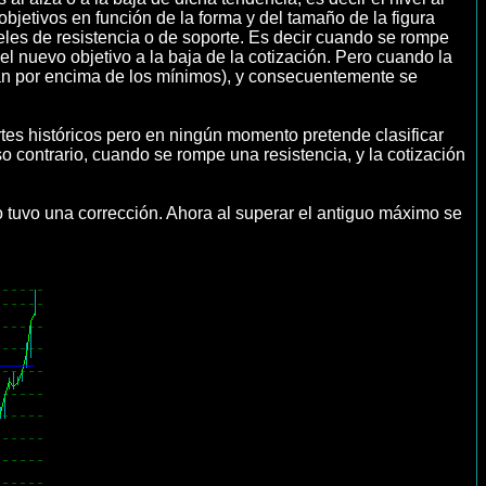
objetivos en función de la forma y del tamaño de la figura
eles de resistencia o de soporte. Es decir cuando se rompe
 del nuevo objetivo a la baja de la cotización. Pero cuando la
stán por encima de los mínimos), y consecuentemente se
rtes históricos pero en ningún momento pretende clasificar
 contrario, cuando se rompe una resistencia, y la cotización
o tuvo una corrección. Ahora al superar el antiguo máximo se