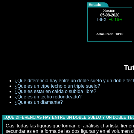
Estado
Sesión:
05-08-2026
IBEX
:
+0,16%
Actualizado:
18:00
Tut
¿Que diferencia hay entre un doble suelo y un doble te
¿Que es un tripe techo o un triple suelo?
¿Que es estar en caida o subida libre?
¿Que es un techo redondeado?
¿Que es un diamante?
¿QUE DIFERENCIAS HAY ENTRE UN DOBLE SUELO Y UN DOBLE TE
Casi todas las figuras que forman el análisis chartista, tien
secundarias en la forma de las dos figuras y en el volumen de 