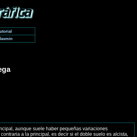
utorial
Maxmin
rega
 principal, aunque suele haber pequeñas variaciones
traria a la principal, es decir si el doble suelo es alcista,