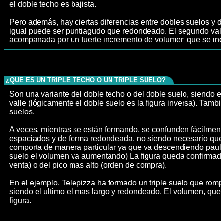
el doble techo es bajista.
Pero además, hay ciertas diferencias entre dobles suelos y 
igual puede ser puntiagudo que redondeado. El segundo vall
acompañada por un fuerte incremento de volumen que se incr
¿QUE ES UN TRIPLE TECHO O UN TRIPLE SUELO?
Son una variante del doble techo o del doble suelo, siendo 
valle (lógicamente el doble suelo es la figura inversa). Tam
suelos.
A veces, mientras se están formando, se confunden fácilment
espaciados y de forma redondeada, no siendo necesario que l
comporta de manera particular ya que va descendiendo paulati
suelo el volumen va aumentando) La figura queda confirmada
venta) o del pico mas alto (orden de compra).
En el ejemplo, Telepizza ha formado un triple suelo que ro
siendo el ultimo el mas largo y redondeado. El volumen, que
figura.