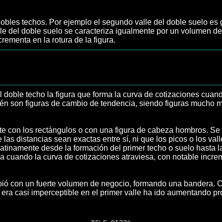
dobles techos. Por ejemplo el segundo valle del doble suelo e
e del doble suelo se caracteriza igualmente por un volumen de 
ementa en la rotura de la figura.
el doble techo la figura que forma la curva de cotizaciones c
bién son figuras de cambio de tendencia, siendo figuras mucho m
e con los rectángulos o con una figura de cabeza hombros. Se c
as distancias sean exactas entre sí, ni que los picos o los va
namente desde la formación del primer techo o suelo hasta la fo
 cuando la curva de cotizaciones atraviesa, con notable increm
mpió con un fuerte volumen de negocio, formando una bandera. 
 era casi imperceptible en el primer valle ha ido aumentando p