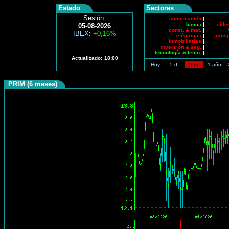
Estado
Sectores
Sesión:
alimentación
|
banca
|
side
05-08-2026
const. & mat.
|
IBEX
:
+0,16%
eléctricas
|
trans
inmobiliarias
|
inversión & seg.
|
tecnología & telco.
|
Actualizado:
18:00
Hoy
5 d.
6 m.
1 año
PRIM (6 meses)