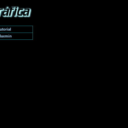
utorial
Maxmin