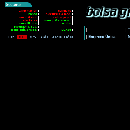
Sectores
alimentación
|
quimicas
|
banca
|
siderurgia & maq.
|
const. & mat.
|
textil & papel
|
eléctricas
|
transp. & comunic.
|
inmobiliarias
|
varios
|
inversión & seg.
|
|
|
T
tecnología & telco.
|
IBEX35
|
|
Empresa Única
|
Hoy
5 d.
6 m.
1 año
2 años
5 años