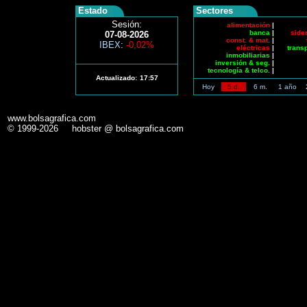
Estado
Sectores
Sesión:
alimentación
|
banca
|
side
07-08-2026
const. & mat.
|
IBEX
:
-0,02%
eléctricas
|
trans
inmobiliarias
|
inversión & seg.
|
tecnología & telco.
|
Actualizado:
17:57
Hoy
5 d.
6 m.
1 año
www.bolsagrafica.com
© 1999-2026 hobster @ bolsagrafica.com