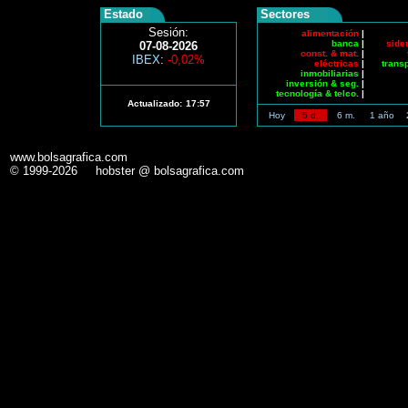
Estado
Sectores
Sesión:
alimentación
|
banca
|
side
07-08-2026
const. & mat.
|
IBEX
:
-0,02%
eléctricas
|
trans
inmobiliarias
|
inversión & seg.
|
tecnología & telco.
|
Actualizado:
17:57
Hoy
5 d.
6 m.
1 año
www.bolsagrafica.com
© 1999-2026 hobster @ bolsagrafica.com