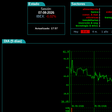
Estado
Sectores
Sesión:
alimentación
|
banca
|
side
07-08-2026
const. & mat.
|
IBEX
:
-0,02%
eléctricas
|
trans
inmobiliarias
|
inversión & seg.
|
tecnología & telco.
|
Actualizado:
17:57
Hoy
5 d.
6 m.
1 año
DIA (5 días)