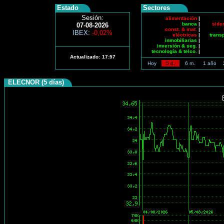
Estado
Sectores
Sesión:
alimentación
|
banca
|
side
07-08-2026
const. & mat.
|
IBEX
:
-0,02%
eléctricas
|
trans
inmobiliarias
|
inversión & seg.
|
tecnología & telco.
|
Actualizado:
17:57
Hoy
5 d.
6 m.
1 año
ELECNOR (5 días)