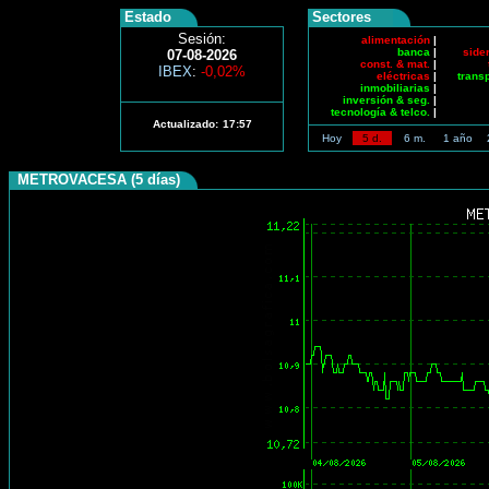
Estado
Sectores
Sesión:
alimentación
|
banca
|
side
07-08-2026
const. & mat.
|
IBEX
:
-0,02%
eléctricas
|
trans
inmobiliarias
|
inversión & seg.
|
tecnología & telco.
|
Actualizado:
17:57
Hoy
5 d.
6 m.
1 año
METROVACESA (5 días)