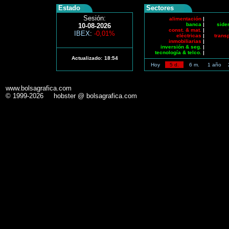
Estado
Sectores
Sesión:
alimentación
|
banca
|
side
10-08-2026
const. & mat.
|
IBEX
:
-0,01%
eléctricas
|
trans
inmobiliarias
|
inversión & seg.
|
tecnología & telco.
|
Actualizado:
18:54
Hoy
5 d.
6 m.
1 año
www.bolsagrafica.com
© 1999-2026 hobster @ bolsagrafica.com