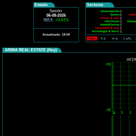
Estado
Sectores
Sesión:
alimentación
|
banca
|
side
06-08-2026
const. & mat.
|
IBEX
:
+0,61%
eléctricas
|
trans
inmobiliarias
|
inversión & seg.
|
tecnología & telco.
|
Actualizado:
18:00
Hoy
5 d.
6 m.
1 año
ARIMA REAL ESTATE (Hoy)