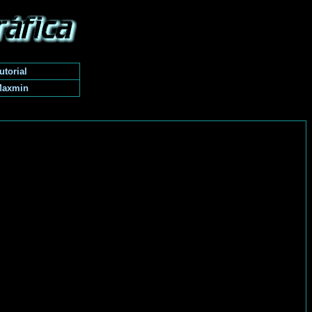
utorial
Maxmin