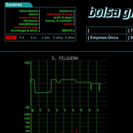
Sectores
alimentación
|
quimicas
|
banca
|
siderurgia & maq.
|
const. & mat.
|
textil & papel
|
eléctricas
|
transp. & comunic.
|
inmobiliarias
|
varios
|
inversión & seg.
|
|
|
T
tecnología & telco.
|
IBEX35
|
|
Empresa Única
|
Hoy
5 d.
6 m.
1 año
2 años
5 años