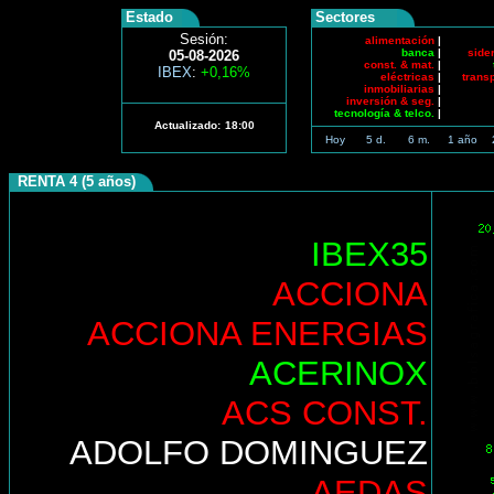
Estado
Sectores
Sesión:
alimentación
|
banca
|
side
05-08-2026
const. & mat.
|
IBEX
:
+0,16%
eléctricas
|
trans
inmobiliarias
|
inversión & seg.
|
tecnología & telco.
|
Actualizado:
18:00
Hoy
5 d.
6 m.
1 año
RENTA 4 (5 años)
IBEX35
ACCIONA
ACCIONA ENERGIAS
ACERINOX
ACS CONST.
ADOLFO DOMINGUEZ
AEDAS