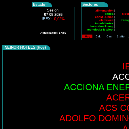
Estado
Sectores
Sesión:
alimentación
|
banca
|
side
07-08-2026
const. & mat.
|
IBEX
:
-0,02%
eléctricas
|
trans
inmobiliarias
|
inversión & seg.
|
tecnología & telco.
|
Actualizado:
17:57
Hoy
5 d.
6 m.
1 año
NEINOR HOTELS (Hoy)
I
AC
ACCIONA ENE
ACE
ACS C
ADOLFO DOMI
A