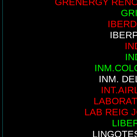
GRENERGY REN
GR
IBER
IBER
IN
IN
INM.COL
INM. DE
INT.AIR
LABORAT
LAB REIG 
LIBE
LINGOTE