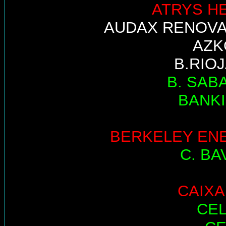
ATRYS H
AUDAX RENOV
AZK
B.RIO
B. SAB
BANK
BERKELEY EN
C. BA
CAIX
CE