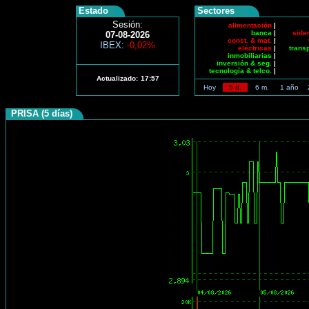
Estado
Sectores
Sesión:
alimentación
|
banca
|
side
07-08-2026
const. & mat.
|
IBEX
:
-0,02%
eléctricas
|
trans
inmobiliarias
|
inversión & seg.
|
tecnología & telco.
|
Actualizado:
17:57
Hoy
5 d.
6 m.
1 año
PRISA (5 días)