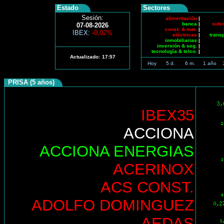
Estado
Sectores
Sesión:
alimentación
|
banca
|
side
07-08-2026
const. & mat.
|
IBEX
:
-0,02%
eléctricas
|
trans
inmobiliarias
|
inversión & seg.
|
tecnología & telco.
|
Actualizado:
17:57
Hoy
5 d.
6 m.
1 año
PRISA (5 años)
IBEX35
ACCIONA
ACCIONA ENERGIAS
ACERINOX
ACS CONST.
ADOLFO DOMINGUEZ
AEDAS