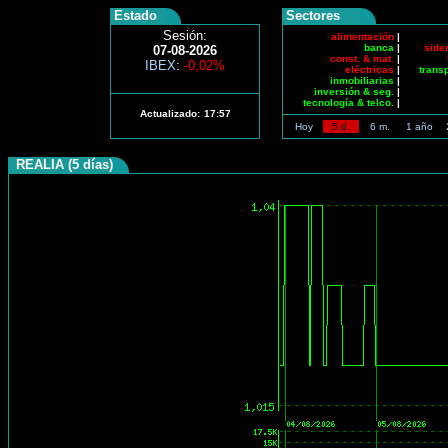
Estado
Sectores
Sesión:
alimentación
|
banca
|
side
07-08-2026
const. & mat.
|
IBEX
:
-0,02%
eléctricas
|
trans
inmobiliarias
|
inversión & seg.
|
tecnología & telco.
|
Actualizado:
17:57
Hoy
5 d.
6 m.
1 año
REALIA (5 días)