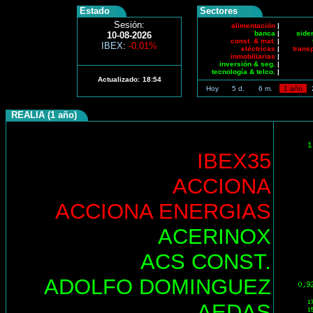
Estado
Sectores
Sesión:
alimentación
|
banca
|
side
10-08-2026
const. & mat.
|
IBEX
:
-0,01%
eléctricas
|
trans
inmobiliarias
|
inversión & seg.
|
tecnología & telco.
|
Actualizado:
18:54
Hoy
5 d.
6 m.
1 año
REALIA (1 año)
IBEX35
ACCIONA
ACCIONA ENERGIAS
ACERINOX
ACS CONST.
ADOLFO DOMINGUEZ
AEDAS