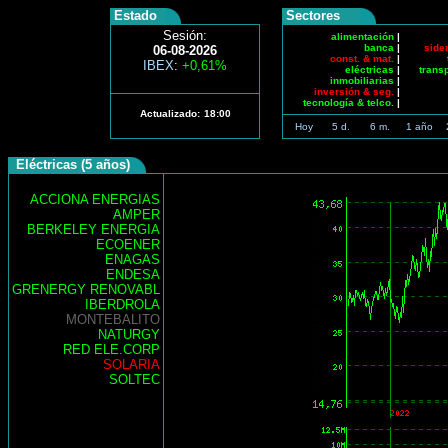
Estado
Sectores
Sesión:
alimentación
|
banca
|
side
06-08-2026
const. & mat.
|
IBEX
:
+0,61%
eléctricas
|
trans
inmobiliarias
|
inversión & seg.
|
tecnología & telco.
|
Actualizado:
18:00
Hoy
5 d.
6 m.
1 año
Eléctricas (5 años)
ACCIONA ENERGIAS
AMPER
BERKELEY ENERGIA
ECOENER
ENAGAS
ENDESA
GRENERGY RENOVABL
IBERDROLA
MONTEBALITO
NATURGY
RED ELE.CORP
SOLARIA
SOLTEC