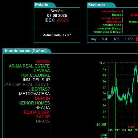
Estado
Sectores
Sesión:
alimentación
|
banca
|
side
07-08-2026
const. & mat.
|
IBEX
:
-0,02%
eléctricas
|
trans
inmobiliarias
|
inversión & seg.
|
tecnología & telco.
|
Actualizado:
17:57
Hoy
5 d.
6 m.
1 año
Inmobiliarias (2 años)
AEDAS
ARIMA REAL ESTATE
CEVASA
INM.COLONIAL
INM. DEL SUR
LAR ESP. REAL ESTATE
LIBERTAS7
METROVACESA
MERLIN
NEINOR HOMES
REALIA
RENTA CORP.
SACYR
URBAS