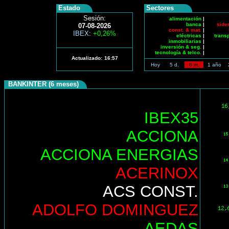
Estado
Sectores
Sesión:
alimentación
|
banca
|
side
07-08-2026
const. & mat.
|
IBEX
:
+0,26%
eléctricas
|
trans
inmobiliarias
|
inversión & seg.
|
tecnología & telco.
|
Actualizado:
16:57
Hoy
5 d.
6 m.
1 año
BANKINTER (6 meses)
IBEX35
ACCIONA
ACCIONA ENERGIAS
ACERINOX
ACS CONST.
ADOLFO DOMINGUEZ
AEDAS