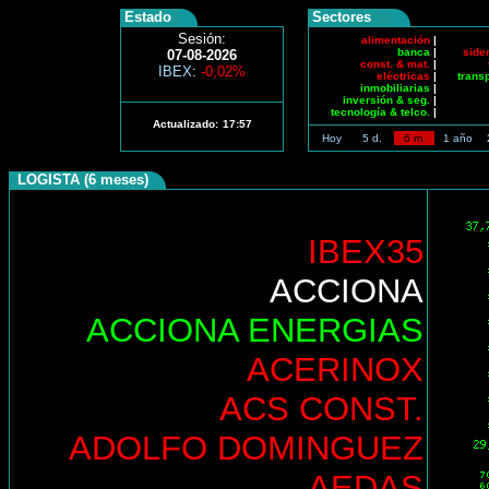
Estado
Sectores
Sesión:
alimentación
|
banca
|
side
07-08-2026
const. & mat.
|
IBEX
:
-0,02%
eléctricas
|
trans
inmobiliarias
|
inversión & seg.
|
tecnología & telco.
|
Actualizado:
17:57
Hoy
5 d.
6 m.
1 año
LOGISTA (6 meses)
IBEX35
ACCIONA
ACCIONA ENERGIAS
ACERINOX
ACS CONST.
ADOLFO DOMINGUEZ
AEDAS