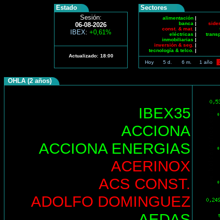
Estado
Sectores
Sesión:
alimentación
|
banca
|
side
06-08-2026
const. & mat.
|
IBEX
:
+0,61%
eléctricas
|
trans
inmobiliarias
|
inversión & seg.
|
tecnología & telco.
|
Actualizado:
18:00
Hoy
5 d.
6 m.
1 año
OHLA (2 años)
IBEX35
ACCIONA
ACCIONA ENERGIAS
ACERINOX
ACS CONST.
ADOLFO DOMINGUEZ
AEDAS