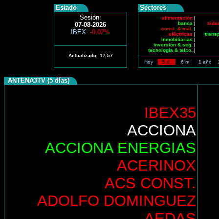
Estado
Sectores
Sesión:
alimentación
|
banca
|
side
07-08-2026
const. & mat.
|
IBEX
:
-0,02%
eléctricas
|
trans
inmobiliarias
|
inversión & seg.
|
tecnología & telco.
|
Actualizado:
17:57
Hoy
5 d.
6 m.
1 año
ANTENA3TV (5 días)
IBEX35
ACCIONA
ACCIONA ENERGIAS
ACERINOX
ACS CONST.
ADOLFO DOMINGUEZ
AEDAS