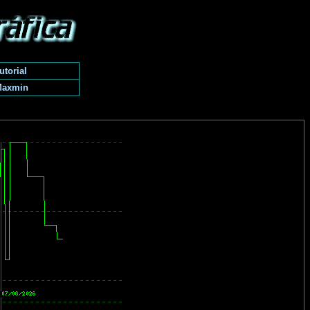
utorial
Maxmin