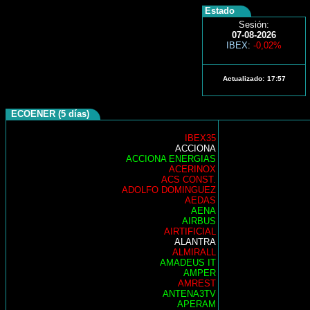
Estado
Sesión:
07-08-2026
IBEX
:
-0,02%
Actualizado:
17:57
ECOENER (5 días)
IBEX35
ACCIONA
ACCIONA ENERGIAS
ACERINOX
ACS CONST.
ADOLFO DOMINGUEZ
AEDAS
AENA
AIRBUS
AIRTIFICIAL
ALANTRA
ALMIRALL
AMADEUS IT
AMPER
AMREST
ANTENA3TV
APERAM