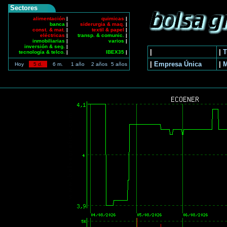
Sectores
alimentación
|
quimicas
|
banca
|
siderurgia & maq.
|
const. & mat.
|
textil & papel
|
eléctricas
|
transp. & comunic.
|
inmobiliarias
|
varios
|
inversión & seg.
|
|
|
T
tecnología & telco.
|
IBEX35
|
|
Empresa Única
|
Hoy
5 d.
6 m.
1 año
2 años
5 años