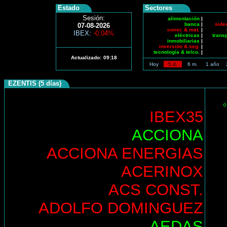
Estado
Sectores
Sesión:
alimentación
|
banca
|
side
07-08-2026
const. & mat.
|
IBEX
:
-0,04%
eléctricas
|
trans
inmobiliarias
|
inversión & seg.
|
tecnología & telco.
|
Actualizado:
09:18
Hoy
5 d.
6 m.
1 año
EZENTIS (5 días)
IBEX35
ACCIONA
ACCIONA ENERGIAS
ACERINOX
ACS CONST.
ADOLFO DOMINGUEZ
AEDAS