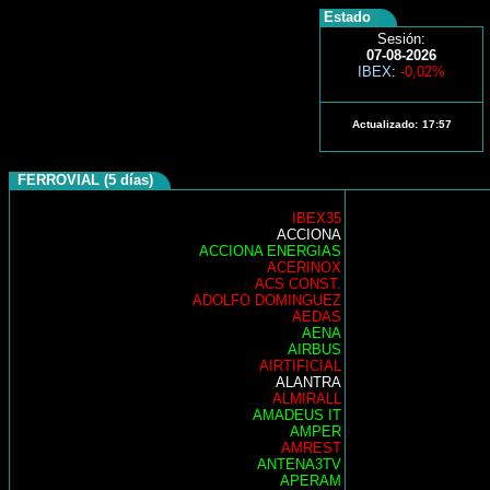
Estado
Sesión:
07-08-2026
IBEX
:
-0,02%
Actualizado:
17:57
FERROVIAL (5 días)
IBEX35
ACCIONA
ACCIONA ENERGIAS
ACERINOX
ACS CONST.
ADOLFO DOMINGUEZ
AEDAS
AENA
AIRBUS
AIRTIFICIAL
ALANTRA
ALMIRALL
AMADEUS IT
AMPER
AMREST
ANTENA3TV
APERAM