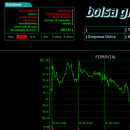
Sectores
alimentación
|
quimicas
|
banca
|
siderurgia & maq.
|
const. & mat.
|
textil & papel
|
eléctricas
|
transp. & comunic.
|
inmobiliarias
|
varios
|
inversión & seg.
|
|
|
T
tecnología & telco.
|
IBEX35
|
|
Empresa Única
|
Hoy
5 d.
6 m.
1 año
2 años
5 años