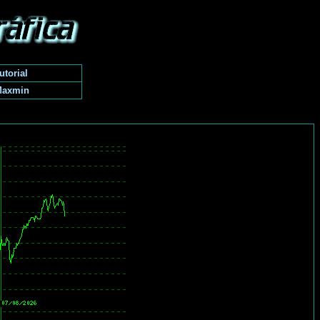
utorial
Maxmin