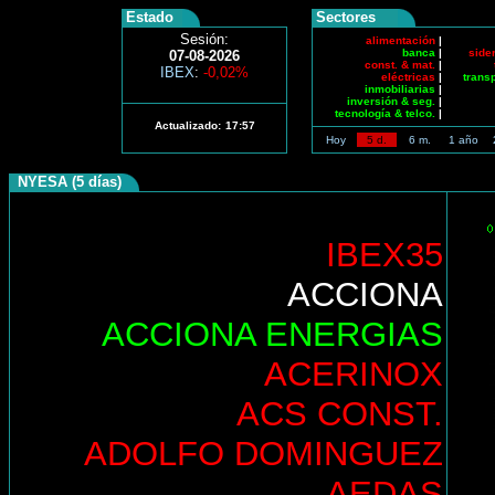
Estado
Sectores
Sesión:
alimentación
|
banca
|
side
07-08-2026
const. & mat.
|
IBEX
:
-0,02%
eléctricas
|
trans
inmobiliarias
|
inversión & seg.
|
tecnología & telco.
|
Actualizado:
17:57
Hoy
5 d.
6 m.
1 año
NYESA (5 días)
IBEX35
ACCIONA
ACCIONA ENERGIAS
ACERINOX
ACS CONST.
ADOLFO DOMINGUEZ
AEDAS