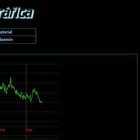
utorial
Maxmin