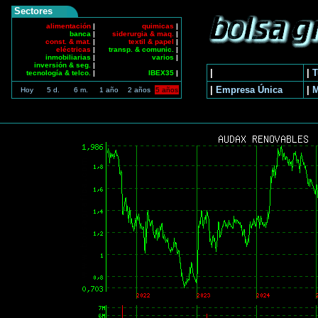
Sectores
alimentación
|
quimicas
|
banca
|
siderurgia & maq.
|
const. & mat.
|
textil & papel
|
eléctricas
|
transp. & comunic.
|
inmobiliarias
|
varios
|
inversión & seg.
|
|
|
T
tecnología & telco.
|
IBEX35
|
|
Empresa Única
|
Hoy
5 d.
6 m.
1 año
2 años
5 años