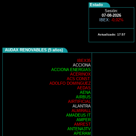
Estado
Sesión:
07-08-2026
IBEX
:
-0,02%
Actualizado:
17:57
AUDAX RENOVABLES (5 años)
IBEX35
ACCIONA
ACCIONA ENERGIAS
ACERINOX
ACS CONST.
ADOLFO DOMINGUEZ
AEDAS
AENA
AIRBUS
AIRTIFICIAL
ALANTRA
ALMIRALL
AMADEUS IT
AMPER
AMREST
ANTENA3TV
APERAM