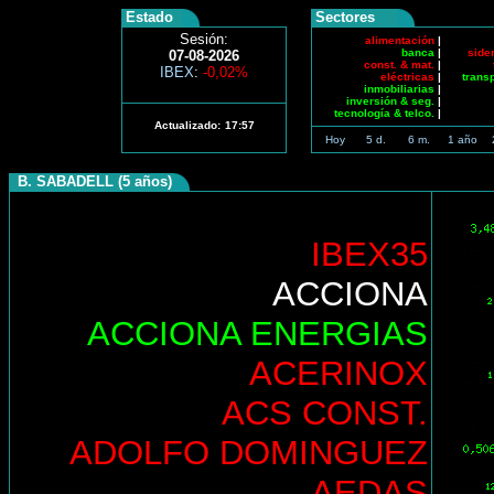
Estado
Sectores
Sesión:
alimentación
|
banca
|
side
07-08-2026
const. & mat.
|
IBEX
:
-0,02%
eléctricas
|
trans
inmobiliarias
|
inversión & seg.
|
tecnología & telco.
|
Actualizado:
17:57
Hoy
5 d.
6 m.
1 año
B. SABADELL (5 años)
IBEX35
ACCIONA
ACCIONA ENERGIAS
ACERINOX
ACS CONST.
ADOLFO DOMINGUEZ
AEDAS