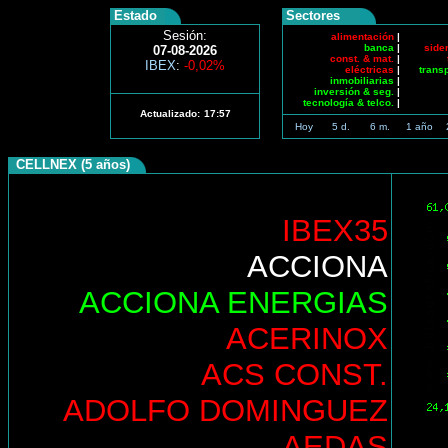
Estado
Sectores
Sesión:
alimentación
|
banca
|
side
07-08-2026
const. & mat.
|
IBEX
:
-0,02%
eléctricas
|
trans
inmobiliarias
|
inversión & seg.
|
tecnología & telco.
|
Actualizado:
17:57
Hoy
5 d.
6 m.
1 año
CELLNEX (5 años)
IBEX35
ACCIONA
ACCIONA ENERGIAS
ACERINOX
ACS CONST.
ADOLFO DOMINGUEZ
AEDAS