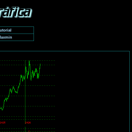
utorial
Maxmin