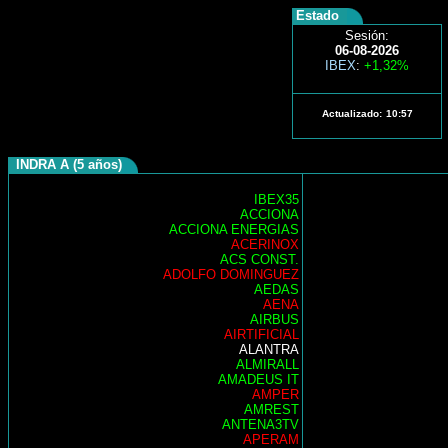
Estado
Sesión:
06-08-2026
IBEX
:
+1,32%
Actualizado:
10:57
INDRA A (5 años)
IBEX35
ACCIONA
ACCIONA ENERGIAS
ACERINOX
ACS CONST.
ADOLFO DOMINGUEZ
AEDAS
AENA
AIRBUS
AIRTIFICIAL
ALANTRA
ALMIRALL
AMADEUS IT
AMPER
AMREST
ANTENA3TV
APERAM