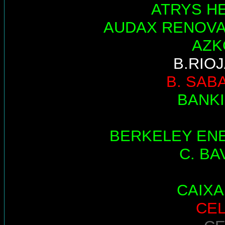
ATRYS H
AUDAX RENOV
AZK
B.RIO
B. SAB
BANK
BERKELEY EN
C. BA
CAIX
CE