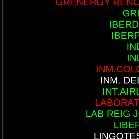
GRENERGY REN
GR
IBER
IBER
IN
IN
INM.COL
INM. DE
INT.AIR
LABORAT
LAB REIG 
LIBE
LINGOTE