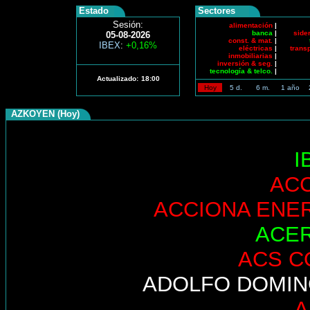
Estado
Sectores
Sesión:
alimentación
|
banca
|
side
05-08-2026
const. & mat.
|
IBEX
:
+0,16%
eléctricas
|
trans
inmobiliarias
|
inversión & seg.
|
tecnología & telco.
|
Actualizado:
18:00
Hoy
5 d.
6 m.
1 año
AZKOYEN (Hoy)
I
AC
ACCIONA ENE
ACE
ACS C
ADOLFO DOMI
A