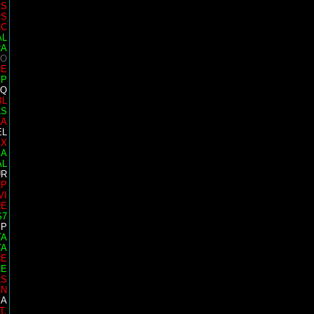
IS
ES
CC
AL
RA
 O
SE
MP
AQ
BL
LS
LA
EL
EX
 A
AL
UR
RP
VI
RE
S7
SP
TA
TA
RE
PE
LS
IN
SA
T.