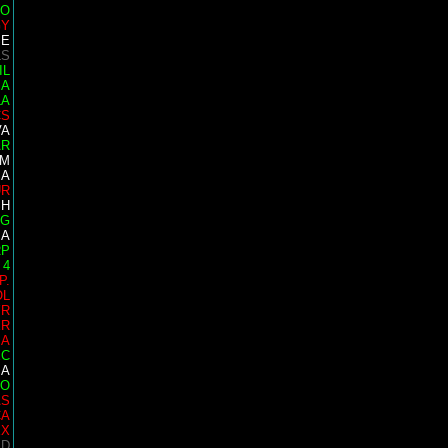
TO
GY
SE
LS
IL
SA
LA
CS
VA
AR
IM
SA
UR
SH
IG
IA
RP
 4
P.
OL
YR
ER
IA
EC
IA
GO
AS
CA
EX
ID