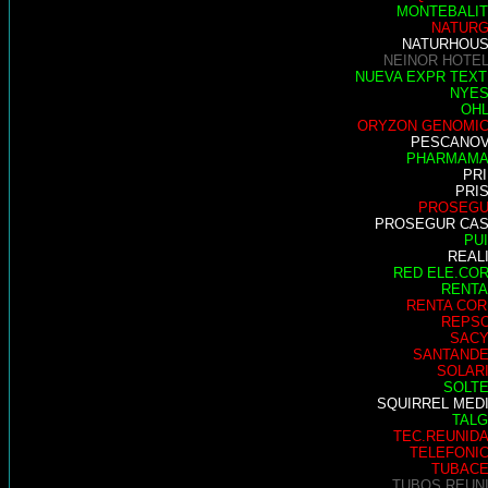
MONTEBALI
NATUR
NATURHOU
NEINOR HOTE
NUEVA EXPR TEXT
NYE
OH
ORYZON GENOMI
PESCANO
PHARMAM
PR
PRI
PROSEG
PROSEGUR CA
PU
REAL
RED ELE.CO
RENTA
RENTA COR
REPS
SAC
SANTAND
SOLAR
SOLT
SQUIRREL MED
TAL
TEC.REUNID
TELEFONI
TUBAC
TUBOS REUN