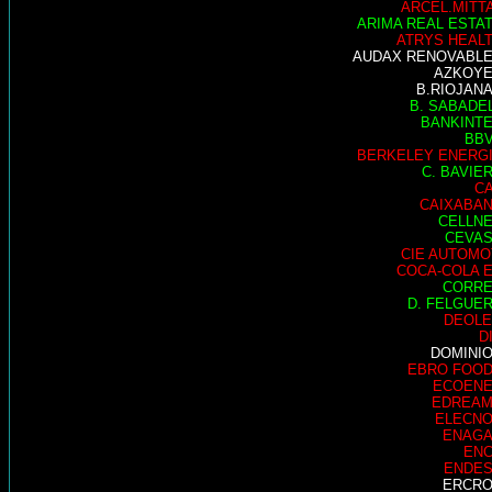
ARCEL.MITT
ARIMA REAL ESTA
ATRYS HEAL
AUDAX RENOVABL
AZKOY
B.RIOJAN
B. SABADE
BANKINT
BB
BERKELEY ENERG
C. BAVIE
C
CAIXABA
CELLN
CEVA
CIE AUTOMO
COCA-COLA 
CORR
D. FELGUE
DEOL
D
DOMINI
EBRO FOO
ECOEN
EDREA
ELECN
ENAG
EN
ENDE
ERCR