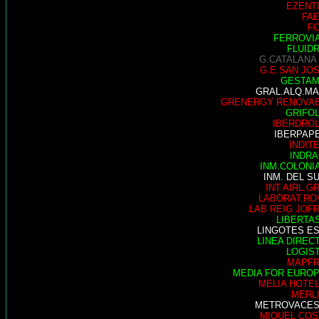
EZENT
FA
F
FERROVI
FLUID
G.CATALANA
G.E.SAN JO
GESTA
GRAL.ALQ.M
GRENERGY RENOVA
GRIFO
IBERDRO
IBERPAP
INDIT
INDRA
INM.COLONI
INM. DEL S
INT.AIRL.G
LABORAT.RO
LAB REIG JOF
LIBERTA
LINGOTES E
LINEA DIREC
LOGIS
MAPF
MEDIA FOR EURO
MELIA HOTE
MERL
METROVACE
MIQUEL COS