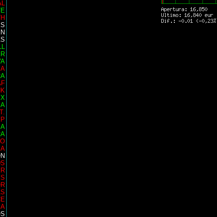
AL
TE
TH
ES
EN
AS
LL
ER
VA
IA
RA
AF
NK
EX
SA
T.
EP
EA
RA
EO
IA
ON
DS
ER
MS
OR
AS
CE
SA
OS