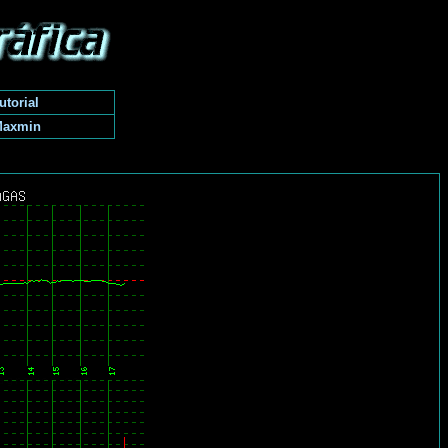
utorial
Maxmin