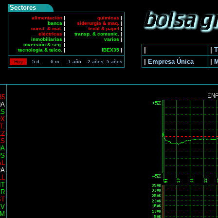
Sectores
alimentación
|
quimicas
|
banca
|
siderurgia & maq.
|
const. & mat.
|
textil & papel
|
eléctricas
|
transp. & comunic.
|
inmobiliarias
|
varios
|
inversión & seg.
|
|
|
T
tecnología & telco.
|
IBEX35
|
|
Empresa Única
|
Hoy
5 d.
6 m.
1 año
2 años
5 años
35
NA
AS
OX
T.
EZ
AS
NA
US
AL
RA
LL
IT
ER
ST
TV
AM