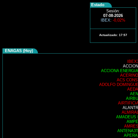
Estado
Sesión:
07-08-2026
IBEX
:
-0,02%
Actualizado:
17:57
ENAGAS (Hoy)
IBEX
ACCIO
ACCIONA ENERGI
ACERIN
ACS CONS
ADOLFO DOMINGU
AED
AE
AIRB
AIRTIFICI
ALANT
ALMIRA
AMADEUS 
AMP
AMRE
ANTENA3
APER