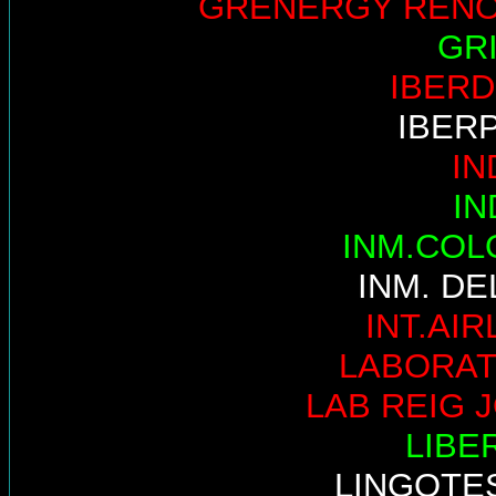
GRENERGY REN
GR
IBER
IBER
IN
IN
INM.COL
INM. DE
INT.AIR
LABORAT
LAB REIG 
LIBE
LINGOTE