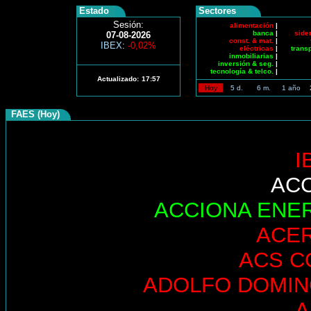
Estado
Sectores
Sesión:
alimentación
|
banca
|
side
07-08-2026
const. & mat.
|
IBEX
:
-0,02%
eléctricas
|
trans
inmobiliarias
|
inversión & seg.
|
tecnología & telco.
|
Actualizado:
17:57
Hoy
5 d.
6 m.
1 año
FAES (Hoy)
I
AC
ACCIONA ENE
ACE
ACS C
ADOLFO DOMI
A