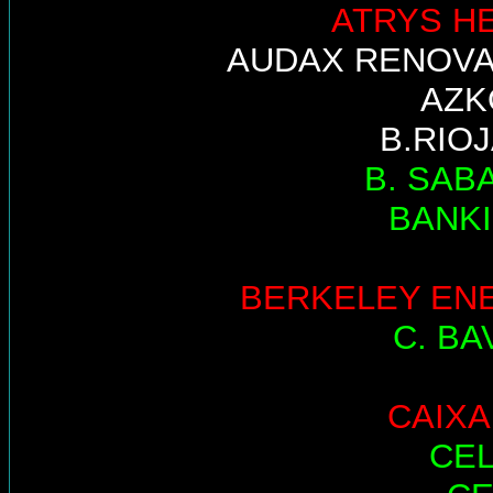
ATRYS H
AUDAX RENOV
AZK
B.RIO
B. SAB
BANK
BERKELEY EN
C. BA
CAIX
CE