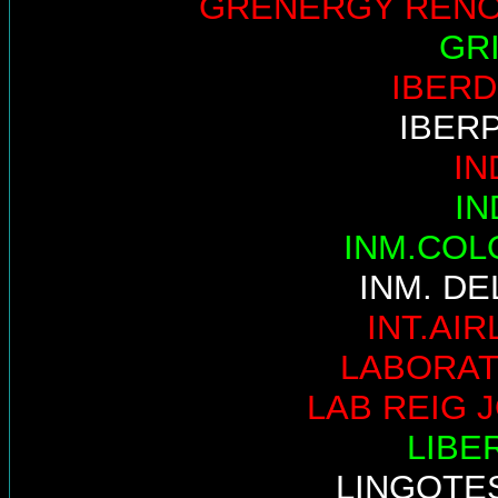
GRENERGY REN
GR
IBER
IBER
IN
IN
INM.COL
INM. DE
INT.AIR
LABORAT
LAB REIG 
LIBE
LINGOTE