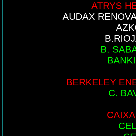
ATRYS H
AUDAX RENOV
AZK
B.RIO
B. SAB
BANK
BERKELEY EN
C. BA
CAIX
CE