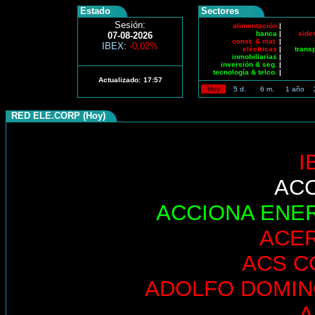
Estado
Sectores
Sesión:
alimentación
|
banca
|
side
07-08-2026
const. & mat.
|
IBEX
:
-0,02%
eléctricas
|
trans
inmobiliarias
|
inversión & seg.
|
tecnología & telco.
|
Actualizado:
17:57
Hoy
5 d.
6 m.
1 año
RED ELE.CORP (Hoy)
I
AC
ACCIONA ENE
ACE
ACS C
ADOLFO DOMI
A