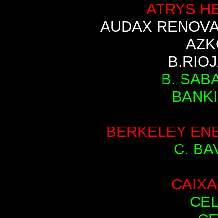
ATRYS H
AUDAX RENOV
AZK
B.RIO
B. SAB
BANK
BERKELEY EN
C. BA
CAIX
CE