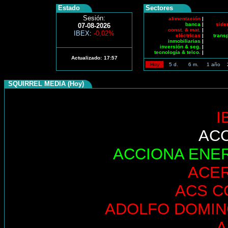
Estado
Sectores
Sesión:
alimentación
|
banca
|
side
07-08-2026
const. & mat.
|
IBEX
:
-0,02%
eléctricas
|
trans
inmobiliarias
|
inversión & seg.
|
tecnología & telco.
|
Actualizado:
17:57
Hoy
5 d.
6 m.
1 año
SQUIRREL MEDIA (Hoy)
I
AC
ACCIONA ENE
ACE
ACS C
ADOLFO DOMI
A