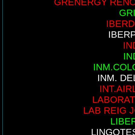
GRENERGY REN
GR
IBER
IBER
IN
IN
INM.COL
INM. DE
INT.AIR
LABORAT
LAB REIG 
LIBE
LINGOTE