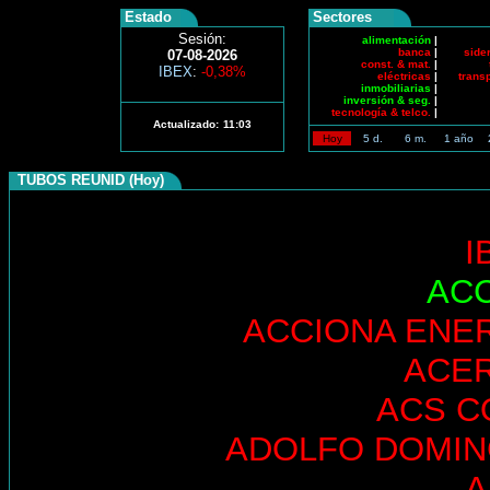
Estado
Sectores
Sesión:
alimentación
|
banca
|
side
07-08-2026
const. & mat.
|
IBEX
:
-0,38%
eléctricas
|
trans
inmobiliarias
|
inversión & seg.
|
tecnología & telco.
|
Actualizado:
11:03
Hoy
5 d.
6 m.
1 año
TUBOS REUNID (Hoy)
I
AC
ACCIONA ENE
ACE
ACS C
ADOLFO DOMI
A