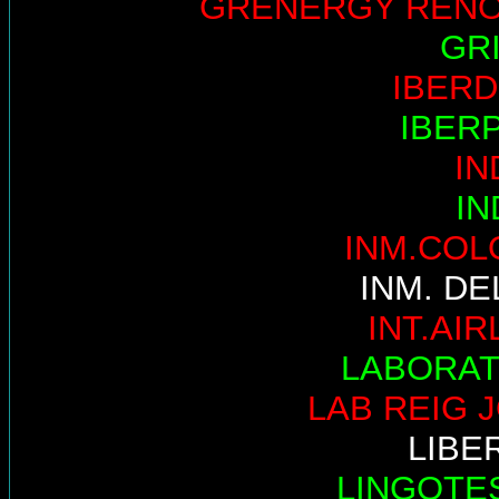
GRENERGY REN
GR
IBER
IBER
IN
IN
INM.COL
INM. DE
INT.AIR
LABORAT
LAB REIG 
LIBE
LINGOTE