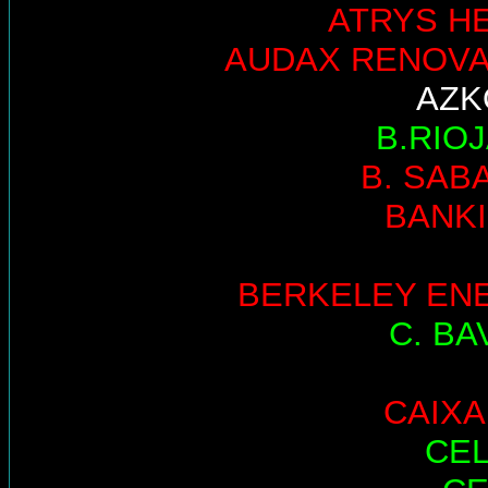
ATRYS H
AUDAX RENOV
AZK
B.RIO
B. SAB
BANK
BERKELEY EN
C. BA
CAIX
CE