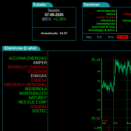
Estado
Sectores
Sesión:
alimentación
|
banca
|
side
07-08-2026
const. & mat.
|
IBEX
:
+0,26%
eléctricas
|
trans
inmobiliarias
|
inversión & seg.
|
tecnología & telco.
|
Actualizado:
16:57
Hoy
5 d.
6 m.
1 año
Eléctricas (1 año)
ACCIONA ENERGIAS
AMPER
BERKELEY ENERGIA
ECOENER
ENAGAS
ENDESA
GRENERGY RENOVABL
IBERDROLA
MONTEBALITO
NATURGY
RED ELE.CORP
SOLARIA
SOLTEC