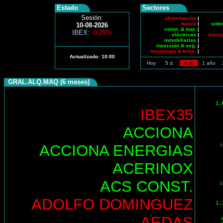
Estado
Sectores
Sesión:
alimentación
|
banca
|
side
10-08-2026
const. & mat.
|
IBEX
:
-0,29%
eléctricas
|
trans
inmobiliarias
|
inversión & seg.
|
tecnología & telco.
|
Actualizado:
10:00
Hoy
5 d.
6 m.
1 año
GRAL.ALQ.MAQ (6 meses)
IBEX35
ACCIONA
ACCIONA ENERGIAS
ACERINOX
ACS CONST.
ADOLFO DOMINGUEZ
AEDAS