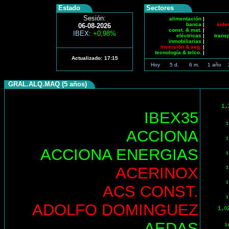
Estado
Sectores
Sesión:
alimentación
|
banca
|
side
06-08-2026
const. & mat.
|
IBEX
:
+0,98%
eléctricas
|
trans
inmobiliarias
|
inversión & seg.
|
tecnología & telco.
|
Actualizado:
17:15
Hoy
5 d.
6 m.
1 año
GRAL.ALQ.MAQ (5 años)
IBEX35
ACCIONA
ACCIONA ENERGIAS
ACERINOX
ACS CONST.
ADOLFO DOMINGUEZ
AEDAS