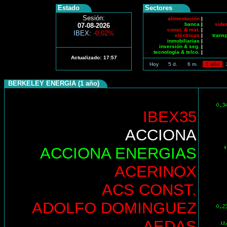
Estado
Sectores
Sesión:
alimentación
|
banca
|
side
07-08-2026
const. & mat.
|
IBEX
:
-0,02%
eléctricas
|
trans
inmobiliarias
|
inversión & seg.
|
tecnología & telco.
|
Actualizado:
17:57
Hoy
5 d.
6 m.
1 año
BERKELEY ENERGIA (1 año)
IBEX35
ACCIONA
ACCIONA ENERGIAS
ACERINOX
ACS CONST.
ADOLFO DOMINGUEZ
AEDAS