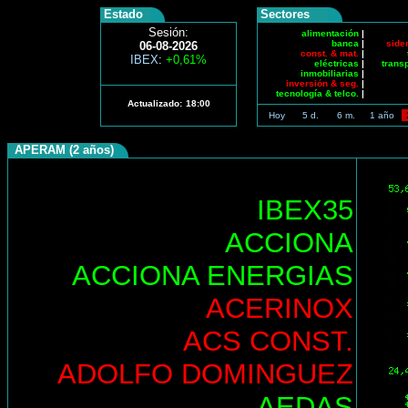
Estado
Sectores
Sesión:
alimentación
|
banca
|
side
06-08-2026
const. & mat.
|
IBEX
:
+0,61%
eléctricas
|
trans
inmobiliarias
|
inversión & seg.
|
tecnología & telco.
|
Actualizado:
18:00
Hoy
5 d.
6 m.
1 año
APERAM (2 años)
IBEX35
ACCIONA
ACCIONA ENERGIAS
ACERINOX
ACS CONST.
ADOLFO DOMINGUEZ
AEDAS