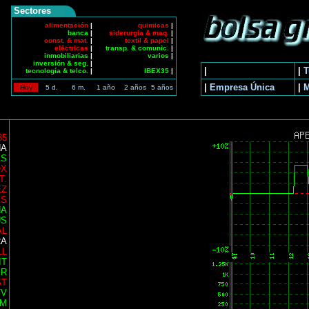
Sectores
alimentación
|
quimicas
|
banca
|
siderurgia & maq.
|
const. & mat.
|
textil & papel
|
eléctricas
|
transp. & comunic.
|
inmobiliarias
|
varios
|
inversión & seg.
|
|
|
T
tecnología & telco.
|
IBEX35
|
|
Empresa Única
|
Hoy
5 d.
6 m.
1 año
2 años
5 años
35
NA
AS
OX
T.
EZ
AS
NA
US
AL
RA
LL
IT
ER
ST
TV
AM