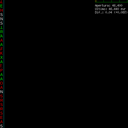
AL
TE
TH
ES
EN
AS
LL
ER
VA
IA
RA
AF
NK
EX
SA
T.
EP
EA
RA
EO
IA
ON
DS
ER
MS
OR
AS
CE
SA
OS