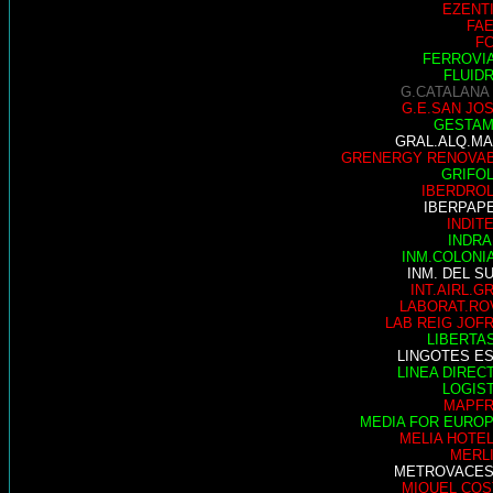
EZENT
FA
F
FERROVI
FLUID
G.CATALANA
G.E.SAN JO
GESTA
GRAL.ALQ.M
GRENERGY RENOVA
GRIFO
IBERDRO
IBERPAP
INDIT
INDRA
INM.COLONI
INM. DEL S
INT.AIRL.G
LABORAT.RO
LAB REIG JOF
LIBERTA
LINGOTES E
LINEA DIREC
LOGIS
MAPF
MEDIA FOR EURO
MELIA HOTE
MERL
METROVACE
MIQUEL COS