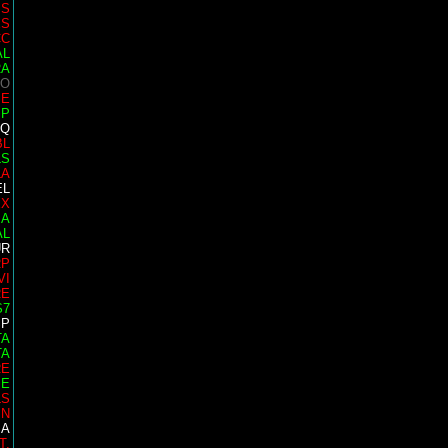
IS
ES
CC
AL
RA
 O
SE
MP
AQ
BL
LS
LA
EL
EX
 A
AL
UR
RP
VI
RE
S7
SP
TA
TA
RE
PE
LS
IN
SA
T.