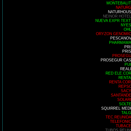
MONTEBALI
NATUR
NATURHOU
NEINOR HOTE
NUEVA EXPR TEXT
NYE
OH
ORYZON GENOMI
PESCANO
PHARMAM
PR
PRI
PROSEG
PROSEGUR CA
PU
REAL
RED ELE.CO
RENTA
RENTA COR
REPS
SAC
SANTAND
SOLAR
SOLT
SQUIRREL MED
TAL
TEC.REUNID
TELEFONI
TUBAC
TUBOS REUN