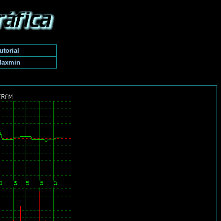
utorial
Maxmin