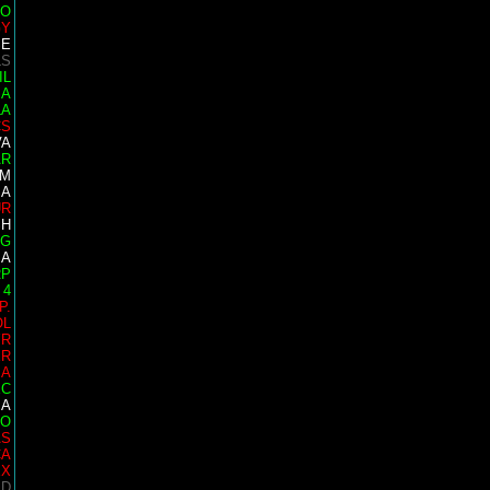
TO
GY
SE
LS
IL
SA
LA
CS
VA
AR
IM
SA
UR
SH
IG
IA
RP
 4
P.
OL
YR
ER
IA
EC
IA
GO
AS
CA
EX
ID