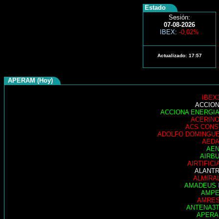
Estado
Sesión:
07-08-2026
IBEX
:
-0,02%
Actualizado:
17:57
APERAM (Hoy)
IBEX
ACCIO
ACCIONA ENERGI
ACERIN
ACS CONS
ADOLFO DOMINGU
AED
AE
AIRB
AIRTIFICI
ALANT
ALMIRA
AMADEUS 
AMP
AMRE
ANTENA3
APER