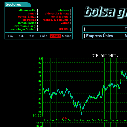
Sectores
alimentación
|
quimicas
|
banca
|
siderurgia & maq.
|
const. & mat.
|
textil & papel
|
eléctricas
|
transp. & comunic.
|
inmobiliarias
|
varios
|
inversión & seg.
|
|
|
T
tecnología & telco.
|
IBEX35
|
|
Empresa Única
|
Hoy
5 d.
6 m.
1 año
2 años
5 años