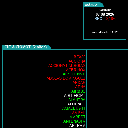
Estado
Sesión:
07-08-2026
IBEX
:
-0,16%
Actualizado:
11:27
CIE AUTOMOT. (2 años)
IBEX35
ACCIONA
ACCIONA ENERGIAS
ACERINOX
ACS CONST.
ADOLFO DOMINGUEZ
AEDAS
AENA
AIRBUS
AIRTIFICIAL
ALANTRA
ALMIRALL
AMADEUS IT
AMPER
AMREST
ANTENA3TV
APERAM