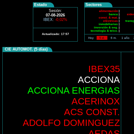
Estado
Sectores
Sesión:
alimentación
|
banca
|
side
07-08-2026
const. & mat.
|
IBEX
:
-0,02%
eléctricas
|
trans
inmobiliarias
|
inversión & seg.
|
tecnología & telco.
|
Actualizado:
17:57
Hoy
5 d.
6 m.
1 año
CIE AUTOMOT. (5 días)
IBEX35
ACCIONA
ACCIONA ENERGIAS
ACERINOX
ACS CONST.
ADOLFO DOMINGUEZ
AEDAS