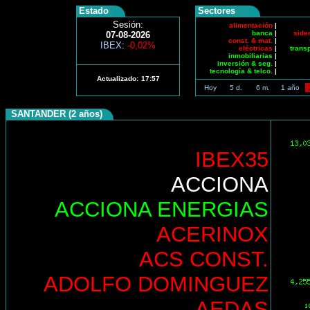
Estado
Sectores
Sesión:
alimentación
|
banca
|
side
07-08-2026
const. & mat.
|
IBEX
:
-0,02%
eléctricas
|
trans
inmobiliarias
|
inversión & seg.
|
tecnología & telco.
|
Actualizado:
17:57
Hoy
5 d.
6 m.
1 año
SANTANDER (2 años)
IBEX35
ACCIONA
ACCIONA ENERGIAS
ACERINOX
ACS CONST.
ADOLFO DOMINGUEZ
AEDAS