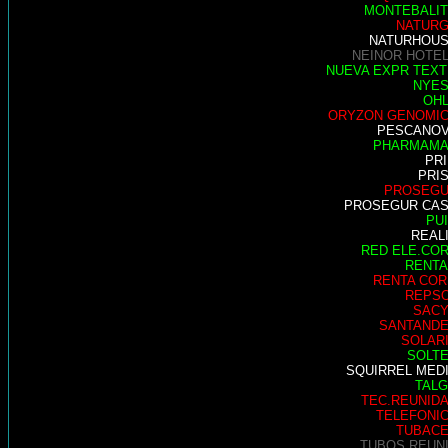
MONTEBALI
NATUR
NATURHOU
NEINOR HOTE
NUEVA EXPR TEXT
NYE
OH
ORYZON GENOMI
PESCANO
PHARMAM
PR
PRI
PROSEG
PROSEGUR CA
PU
REAL
RED ELE.CO
RENTA
RENTA COR
REPS
SAC
SANTAND
SOLAR
SOLT
SQUIRREL MED
TAL
TEC.REUNID
TELEFONI
TUBAC
TUBOS REUN