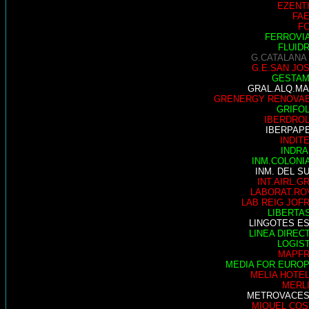
EZENT
FA
F
FERROVI
FLUID
G.CATALANA
G.E.SAN JO
GESTA
GRAL.ALQ.M
GRENERGY RENOVA
GRIFO
IBERDRO
IBERPAP
INDIT
INDRA
INM.COLONI
INM. DEL S
INT.AIRL.G
LABORAT.RO
LAB REIG JOF
LIBERTA
LINGOTES E
LINEA DIREC
LOGIS
MAPF
MEDIA FOR EURO
MELIA HOTE
MERL
METROVACE
MIQUEL COS