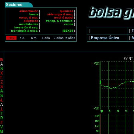
Sectores
alimentación
|
quimicas
|
banca
|
siderurgia & maq.
|
const. & mat.
|
textil & papel
|
eléctricas
|
transp. & comunic.
|
inmobiliarias
|
varios
|
inversión & seg.
|
|
|
T
tecnología & telco.
|
IBEX35
|
|
Empresa Única
|
Hoy
5 d.
6 m.
1 año
2 años
5 años
35
NA
AS
OX
T.
EZ
AS
NA
US
AL
RA
LL
IT
ER
ST
TV
AM