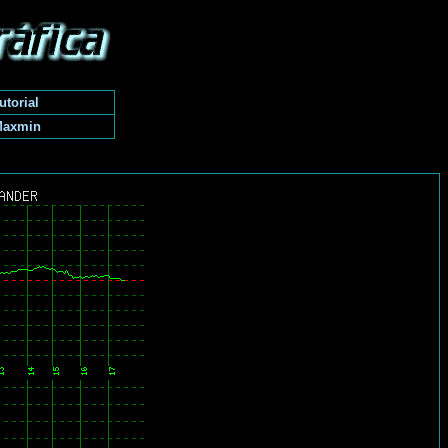
utorial
Maxmin