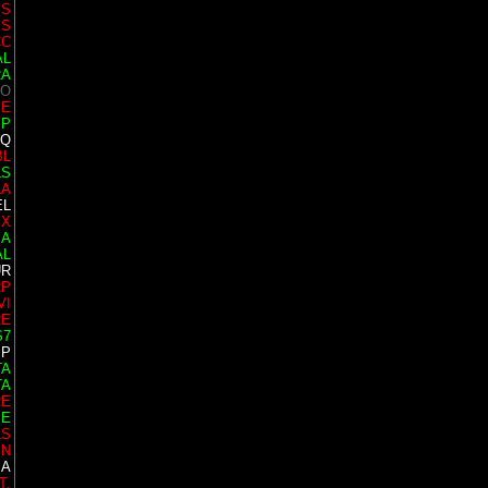
IS
ES
CC
AL
RA
 O
SE
MP
AQ
BL
LS
LA
EL
EX
 A
AL
UR
RP
VI
RE
S7
SP
TA
TA
RE
PE
LS
IN
SA
T.