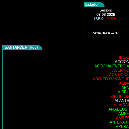
Estado
Sesión:
07-08-2026
IBEX
:
-0,02%
Actualizado:
17:57
SANTANDER (Hoy)
IBEX
ACCIO
ACCIONA ENERGI
ACERIN
ACS CONS
ADOLFO DOMINGU
AED
AE
AIRB
AIRTIFICI
ALANT
ALMIRA
AMADEUS 
AMP
AMRE
ANTENA3
APER