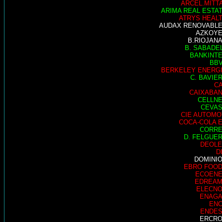
ARCEL.MITT
ARIMA REAL ESTA
ATRYS HEAL
AUDAX RENOVABL
AZKOY
B.RIOJAN
B. SABADE
BANKINT
BB
BERKELEY ENERG
C. BAVIE
C
CAIXABA
CELLN
CEVA
CIE AUTOMO
COCA-COLA 
CORR
D. FELGUE
DEOL
D
DOMINI
EBRO FOO
ECOEN
EDREA
ELECN
ENAG
EN
ENDE
ERCR