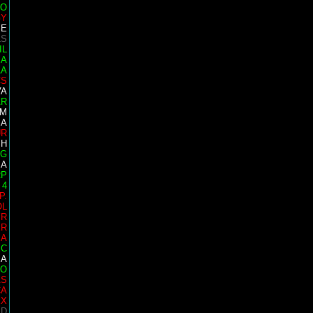
TO
GY
SE
LS
IL
SA
LA
CS
VA
AR
IM
SA
UR
SH
IG
IA
RP
 4
P.
OL
YR
ER
IA
EC
IA
GO
AS
CA
EX
ID