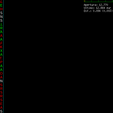
AL
TE
TH
ES
EN
AS
LL
ER
VA
IA
RA
AF
NK
EX
SA
T.
EP
EA
RA
EO
IA
ON
DS
ER
MS
OR
AS
CE
SA
OS