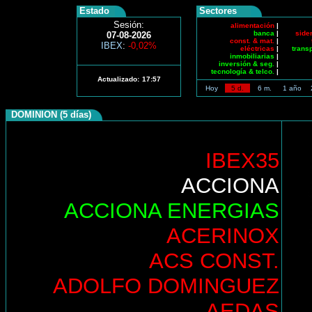
Estado
Sectores
Sesión:
alimentación
|
banca
|
side
07-08-2026
const. & mat.
|
IBEX
:
-0,02%
eléctricas
|
trans
inmobiliarias
|
inversión & seg.
|
tecnología & telco.
|
Actualizado:
17:57
Hoy
5 d.
6 m.
1 año
DOMINION (5 días)
IBEX35
ACCIONA
ACCIONA ENERGIAS
ACERINOX
ACS CONST.
ADOLFO DOMINGUEZ
AEDAS