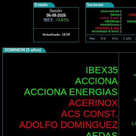
Estado
Sectores
Sesión:
alimentación
|
banca
|
side
06-08-2026
const. & mat.
|
IBEX
:
+0,61%
eléctricas
|
trans
inmobiliarias
|
inversión & seg.
|
tecnología & telco.
|
Actualizado:
18:00
Hoy
5 d.
6 m.
1 año
DOMINION (5 años)
IBEX35
ACCIONA
ACCIONA ENERGIAS
ACERINOX
ACS CONST.
ADOLFO DOMINGUEZ
AEDAS