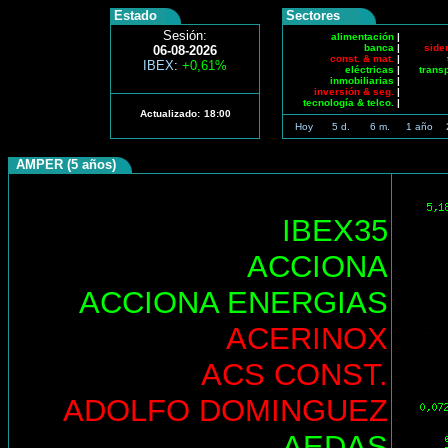
Estado
Sectores
Sesión:
alimentación
|
banca
|
side
06-08-2026
const. & mat.
|
IBEX
:
+0,61%
eléctricas
|
trans
inmobiliarias
|
inversión & seg.
|
tecnología & telco.
|
Actualizado:
18:00
Hoy
5 d.
6 m.
1 año
AMPER (5 años)
IBEX35
ACCIONA
ACCIONA ENERGIAS
ACERINOX
ACS CONST.
ADOLFO DOMINGUEZ
AEDAS